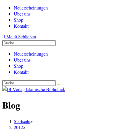
Zum
Neuerscheinungen
Inhalt
Über uns
springen
Shop
Kontakt
Menü
Schließen
Neuerscheinungen
Über uns
Shop
Kontakt
Blog
Startseite
>
2012
>