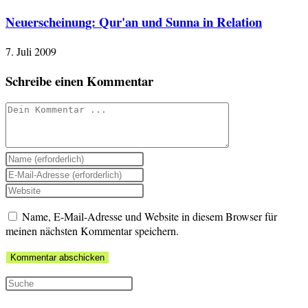
Neuerscheinung: Qur'an und Sunna in Relation
7. Juli 2009
Schreibe einen Kommentar
Kommentieren
Gib
deinen
Gib
Namen
deine
Gib
oder
E-
deine
Benutzernamen
Mail-
Name, E-Mail-Adresse und Website in diesem Browser für
Website-
zum
Adresse
meinen nächsten Kommentar speichern.
URL
Kommentieren
zum
ein
ein
Kommentieren
(optional)
ein