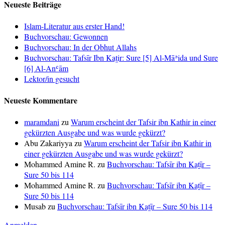
Neueste Beiträge
Islam-Literatur aus erster Hand!
Buchvorschau: Gewonnen
Buchvorschau: In der Obhut Allahs
Buchvorschau: Tafsīr Ibn Kaṯir: Sure [5] Al-Māʾida und Sure
[6] Al-Anʿām
Lektor/in gesucht
Neueste Kommentare
maramdani
zu
Warum erscheint der Tafsir ibn Kathir in einer
gekürzten Ausgabe und was wurde gekürzt?
Abu Zakariyya
zu
Warum erscheint der Tafsir ibn Kathir in
einer gekürzten Ausgabe und was wurde gekürzt?
Mohammed Amine R.
zu
Buchvorschau: Tafsīr ibn Kaṯīr –
Sure 50 bis 114
Mohammed Amine R.
zu
Buchvorschau: Tafsīr ibn Kaṯīr –
Sure 50 bis 114
Musab
zu
Buchvorschau: Tafsīr ibn Kaṯīr – Sure 50 bis 114
Anmelden