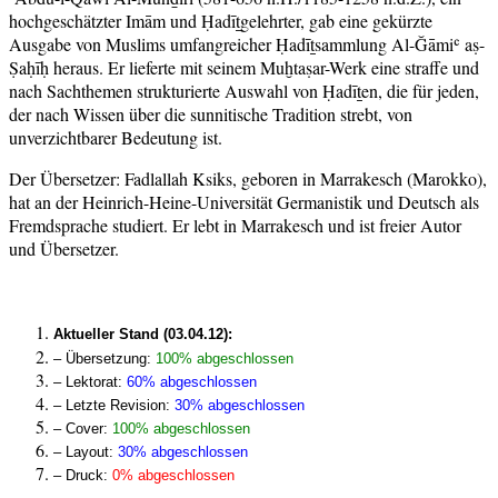
hochgeschätzter Imām und Ḥadīṯgelehrter, gab eine gekürzte
Ausgabe von Muslims umfangreicher Ḥadīṯsammlung Al-Ğāmiʿ aṣ-
Ṣaḥīḥ heraus. Er lieferte mit seinem Muḫtaṣar-Werk eine straffe und
nach Sachthemen strukturierte Auswahl von Ḥadīṯen, die für jeden,
der nach Wissen über die sunnitische Tradition strebt, von
unverzichtbarer Bedeutung ist.
Der Übersetzer: Fadlallah Ksiks, geboren in Marrakesch (Marokko),
hat an der Heinrich-Heine-Universität Germanistik und Deutsch als
Fremdsprache studiert. Er lebt in Marrakesch und ist freier Autor
und Übersetzer.
Aktueller Stand (03.04.12):
– Übersetzung:
100% abgeschlossen
– Lektorat:
60% abgeschlossen
– Letzte Revision:
30% abgeschlossen
– Cover:
100% abgeschlossen
– Layout:
30% abgeschlossen
– Druck
:
0% abgeschlossen