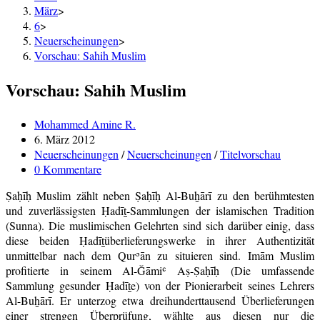
März
>
6
>
Neuerscheinungen
>
Vorschau: Sahih Muslim
Vorschau: Sahih Muslim
Beitrags-
Mohammed Amine R.
Autor:
Beitrag
6. März 2012
veröffentlicht:
Beitrags-
Neuerscheinungen
/
Neuerscheinungen
/
Titelvorschau
Kategorie:
Beitrags-
0 Kommentare
Kommentare:
Ṣaḥīḥ Muslim zählt neben Ṣaḥīḥ Al-Buḫārī zu den berühmtesten
und zuverlässigsten Ḥadīṯ-Sammlungen der islamischen Tradition
(Sunna). Die muslimischen Gelehrten sind sich darüber einig, dass
diese beiden Ḥadīṯüberlieferungswerke in ihrer Authentizität
unmittelbar nach dem Qurʾān zu situieren sind. Imām Muslim
profitierte in seinem Al-Ğāmiʿ Aṣ-Ṣaḥīḥ (Die umfassende
Sammlung gesunder Ḥadīṯe) von der Pionierarbeit seines Lehrers
Al-Buḫārī. Er unterzog etwa dreihunderttausend Überlieferungen
einer strengen Überprüfung, wählte aus diesen nur die