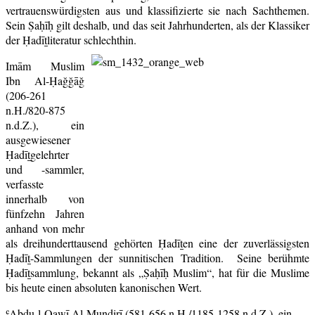
vertrauenswürdigsten aus und klassifizierte sie nach Sachthemen.
Sein Ṣaḥīḥ gilt deshalb, und das seit Jahrhunderten, als der Klassiker
der Ḥadīṯliteratur schlechthin.
Imām Muslim
Ibn Al-Ḥağğāğ
(206-261
n.H./820-875
n.d.Z.), ein
ausgewiesener
Ḥadīṯgelehrter
und -sammler,
verfasste
innerhalb von
fünfzehn Jahren
anhand von mehr
als dreihunderttausend gehörten Ḥadīṯen eine der zuverlässigsten
Ḥadīṯ-Sammlungen der sunnitischen Tradition. Seine berühmte
Ḥadīṯsammlung, bekannt als „Ṣaḥīḥ Muslim“, hat für die Muslime
bis heute einen absoluten kanonischen Wert.
ʿAbdu-l-Qawī Al-Munḏirī (581-656 n.H./1185-1258 n.d.Z.), ein