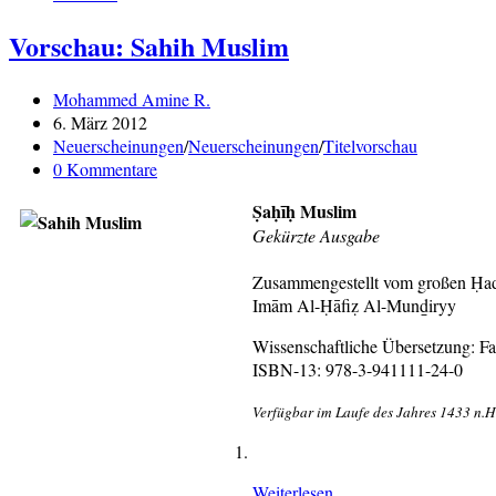
Vorschau: Sahih Muslim
Beitrags-
Mohammed Amine R.
Autor:
Beitrag
6. März 2012
veröffentlicht:
Beitrags-
Neuerscheinungen
/
Neuerscheinungen
/
Titelvorschau
Kategorie:
Beitrags-
0 Kommentare
Kommentare:
Ṣaḥīḥ Muslim
Gekürzte Ausgabe
Zusammengestellt vom großen Ḥad
Imām Al-Ḥāfiẓ Al-Munḏiryy
Wissenschaftliche Übersetzung: Fa
ISBN-13: 978-3-941111-24-0
Verfügbar im Laufe des Jahres 1433 n.H. 
Vorschau:
Weiterlesen