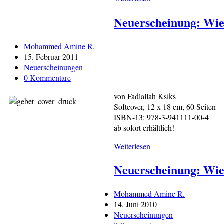
Sahih
Neuerscheinung: Wie 
Muslim
Beitrags-
Mohammed Amine R.
Autor:
Beitrag
15. Februar 2011
veröffentlicht:
Beitrags-
Neuerscheinungen
Kategorie:
Beitrags-
0 Kommentare
Kommentare:
von Fadlallah Ksiks
Softcover, 12 x 18 cm, 60 Seiten
ISBN-13: 978-3-941111-00-4
ab sofort erhältlich!
Neuerscheinung:
Weiterlesen
Wie
Neuerscheinung: Wie 
man
das
Gebet
Beitrags-
Mohammed Amine R.
verrichtet
Autor:
Beitrag
14. Juni 2010
(2.
veröffentlicht:
Beitrags-
Neuerscheinungen
verbesserte