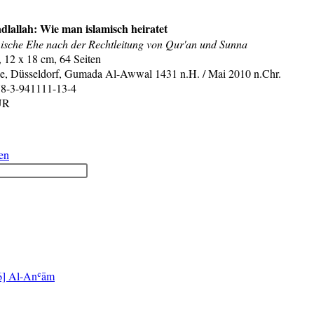
adlallah: Wie man islamisch heiratet
mische Ehe nach der Rechtleitung von Qur'an und Sunna
, 12 x 18 cm, 64 Seiten
ge, Düsseldorf, Gumada Al-Awwal 1431 n.H. / Mai 2010 n.Chr.
8-3-941111-13-4
UR
Neuerscheinung:
en
Wie
man
islamisch
heiratet
[6] Al-Anʿām