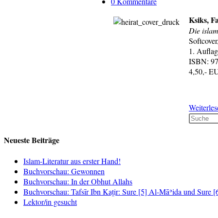
Kategorie:
Beitrags-
0 Kommentare
Auflage)
Kommentare:
Ksiks, F
Die isla
Softcover
1. Aufla
ISBN: 97
4,50,- E
Weiterles
Neueste Beiträge
Islam-Literatur aus erster Hand!
Buchvorschau: Gewonnen
Buchvorschau: In der Obhut Allahs
Buchvorschau: Tafsīr Ibn Kaṯir: Sure [5] Al-Māʾida und Sure 
Lektor/in gesucht