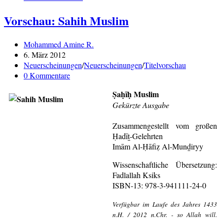
Vorschau: Sahih Muslim
Beitrags-
Mohammed Amine R.
Autor:
Beitrag
6. März 2012
veröffentlicht:
Beitrags-
Neuerscheinungen
/
Neuerscheinungen
/
Titelvorschau
Kategorie:
Beitrags-
0 Kommentare
Kommentare:
Ṣaḥīḥ Muslim
Gekürzte Ausgabe
Zusammengestellt vom großen
Ḥadīṯ-Gelehrten
Imām Al-Ḥāfiẓ Al-Munḏiryy
Wissenschaftliche Übersetzung:
Fadlallah Ksiks
ISBN-13: 978-3-941111-24-0
Verfügbar im Laufe des Jahres 1433
n.H. / 2012 n.Chr. - so Allah will.