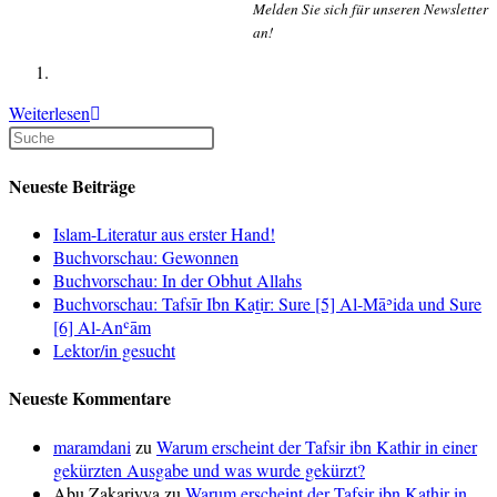
Melden Sie sich für unseren Newsletter
an!
Vorschau:
Weiterlesen
Sahih
Muslim
Neueste Beiträge
Islam-Literatur aus erster Hand!
Buchvorschau: Gewonnen
Buchvorschau: In der Obhut Allahs
Buchvorschau: Tafsīr Ibn Kaṯir: Sure [5] Al-Māʾida und Sure
[6] Al-Anʿām
Lektor/in gesucht
Neueste Kommentare
maramdani
zu
Warum erscheint der Tafsir ibn Kathir in einer
gekürzten Ausgabe und was wurde gekürzt?
Abu Zakariyya
zu
Warum erscheint der Tafsir ibn Kathir in