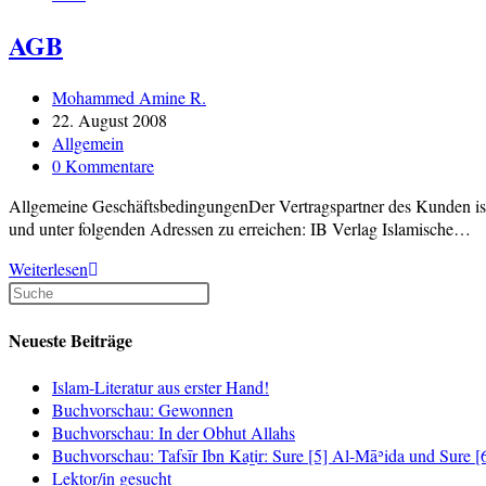
AGB
Beitrags-
Mohammed Amine R.
Autor:
Beitrag
22. August 2008
veröffentlicht:
Beitrags-
Allgemein
Kategorie:
Beitrags-
0 Kommentare
Kommentare:
Allgemeine GeschäftsbedingungenDer Vertragspartner des Kunden ist 
und unter folgenden Adressen zu erreichen: IB Verlag Islamische…
AGB
Weiterlesen
Neueste Beiträge
Islam-Literatur aus erster Hand!
Buchvorschau: Gewonnen
Buchvorschau: In der Obhut Allahs
Buchvorschau: Tafsīr Ibn Kaṯir: Sure [5] Al-Māʾida und Sure 
Lektor/in gesucht