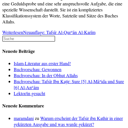
eine Geduldsprobe und eine sehr anspruchsvolle Aufgabe, die eine
spezielle Wissenschaft darstellt. Sie ist ein kompliziertes
Klassifikationssystem der Worte, Satzteile und Sätze des Buches
Allahs.
Weiterlesen
Neuauflage: Tafsīr Al-Qurʾān Al-Karīm
Neueste Beiträge
Islam-Literatur aus erster Hand!
Buchvorschau: Gewonnen
Buchvorschau: In der Obhut Allahs
Buchvorschau: Tafsīr Ibn Kaṯir: Sure [5] Al-Māʾida und Sure
[6] Al-Anʿām
Lektor/in gesucht
Neueste Kommentare
maramdani
zu
Warum erscheint der Tafsir ibn Kathir in einer
gekürzten Ausgabe und was wurde gekürzt?