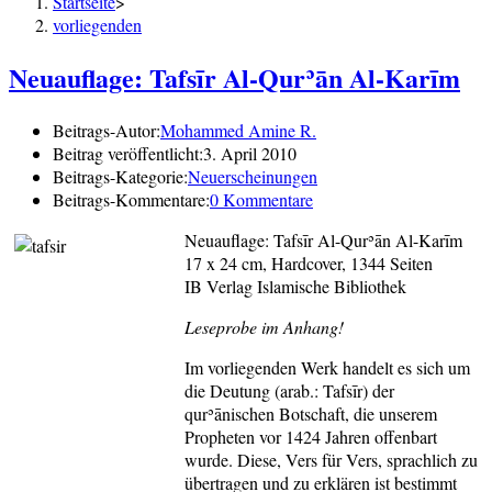
Startseite
>
vorliegenden
Neuauflage: Tafsīr Al-Qurʾān Al-Karīm
Beitrags-Autor:
Mohammed Amine R.
Beitrag veröffentlicht:
3. April 2010
Beitrags-Kategorie:
Neuerscheinungen
Beitrags-Kommentare:
0 Kommentare
Neuauflage: Tafsīr Al-Qurʾān Al-Karīm
17 x 24 cm, Hardcover, 1344 Seiten
IB Verlag Islamische Bibliothek
Leseprobe im Anhang!
Im vorliegenden Werk handelt es sich um
die Deutung (arab.: Tafsīr) der
qurʾānischen Botschaft, die unserem
Propheten vor 1424 Jahren offenbart
wurde. Diese, Vers für Vers, sprachlich zu
übertragen und zu erklären ist bestimmt