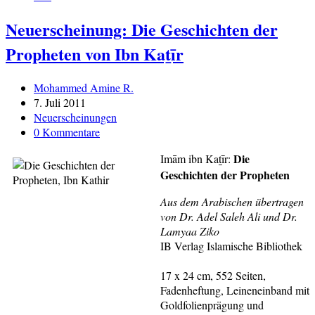
Neuerscheinung: Die Geschichten der
Propheten von Ibn Kaṯīr
Beitrags-
Mohammed Amine R.
Autor:
Beitrag
7. Juli 2011
veröffentlicht:
Beitrags-
Neuerscheinungen
Kategorie:
Beitrags-
0 Kommentare
Kommentare:
Die
Imām ibn Kaṯīr:
Geschichten der Propheten
Aus dem Arabischen übertragen
von Dr. Adel Saleh Ali und Dr.
Lamyaa Ziko
IB Verlag Islamische Bibliothek
17 x 24 cm, 552 Seiten,
Fadenheftung, Leineneinband mit
Goldfolienprägung und