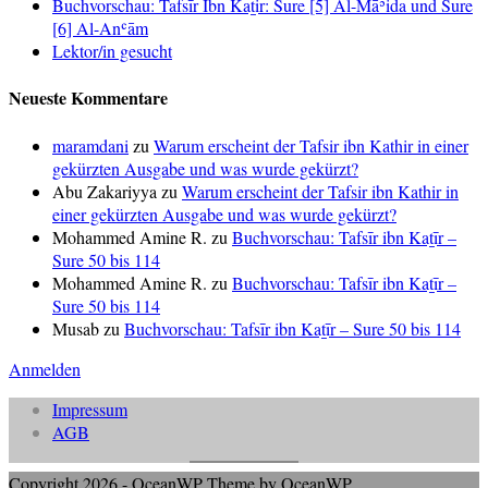
Buchvorschau: Tafsīr Ibn Kaṯir: Sure [5] Al-Māʾida und Sure
[6] Al-Anʿām
Lektor/in gesucht
Neueste Kommentare
maramdani
zu
Warum erscheint der Tafsir ibn Kathir in einer
gekürzten Ausgabe und was wurde gekürzt?
Abu Zakariyya
zu
Warum erscheint der Tafsir ibn Kathir in
einer gekürzten Ausgabe und was wurde gekürzt?
Mohammed Amine R.
zu
Buchvorschau: Tafsīr ibn Kaṯīr –
Sure 50 bis 114
Mohammed Amine R.
zu
Buchvorschau: Tafsīr ibn Kaṯīr –
Sure 50 bis 114
Musab
zu
Buchvorschau: Tafsīr ibn Kaṯīr – Sure 50 bis 114
Anmelden
Impressum
AGB
Copyright 2026 - OceanWP Theme by OceanWP