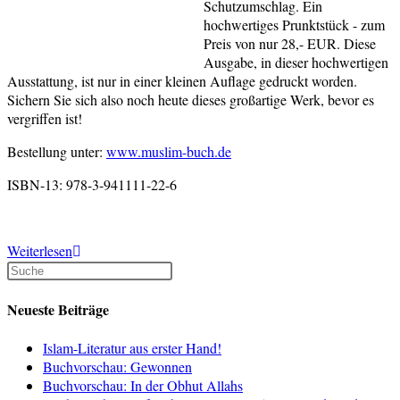
Schutzumschlag. Ein
hochwertiges Prunktstück - zum
Preis von nur 28,- EUR. Diese
Ausgabe, in dieser hochwertigen
Ausstattung, ist nur in einer kleinen Auflage gedruckt worden.
Sichern Sie sich also noch heute dieses großartige Werk, bevor es
vergriffen ist!
Bestellung unter:
www.muslim-buch.de
ISBN-13: 978-3-941111-22-6
Neuerscheinung:
Weiterlesen
Die
Geschichten
der
Neueste Beiträge
Propheten
von
Islam-Literatur aus erster Hand!
Ibn
Buchvorschau: Gewonnen
Kaṯīr
Buchvorschau: In der Obhut Allahs