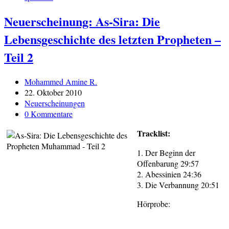
Neuerscheinung: As-Sira: Die
Lebensgeschichte des letzten Propheten –
Teil 2
Beitrags-
Mohammed Amine R.
Autor:
Beitrag
22. Oktober 2010
veröffentlicht:
Beitrags-
Neuerscheinungen
Kategorie:
Beitrags-
0 Kommentare
Kommentare:
Tracklist:
1. Der Beginn der
Offenbarung 29:57
2. Abessinien 24:36
3. Die Verbannung 20:51
Hörprobe: