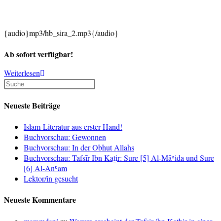
{audio}mp3/hb_sira_2.mp3{/audio}
Ab sofort verfügbar!
Neuerscheinung:
Weiterlesen
As-
Sira:
Die
Neueste Beiträge
Lebensgeschichte
des
Islam-Literatur aus erster Hand!
letzten
Buchvorschau: Gewonnen
Propheten
Buchvorschau: In der Obhut Allahs
–
Buchvorschau: Tafsīr Ibn Kaṯir: Sure [5] Al-Māʾida und Sure
Teil
[6] Al-Anʿām
2
Lektor/in gesucht
Neueste Kommentare