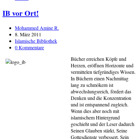
IB vor Ort!
Beitrags-
Mohammed Amine R.
Autor:
Beitrag
8. März 2011
veröffentlicht:
Beitrags-
Islamische Bibliothek
Kategorie:
Beitrags-
0 Kommentare
Kommentare:
Bücher erreichen Köpfe und
Herzen, eröffnen Horizonte und
vermittelen tiefgründiges Wissen.
In Büchern einen Nachmittag
lang zu schmökern ist
abwechslungsreich, fördert das
Denken und die Konzentration
und ist entspannend zugleich.
Wenn dies aber noch mit
islamischem Hintergrund
geschieht und der Leser dadurch
Seinen Glauben stärkt, Seine
Gottesdienste verbessert, Sein