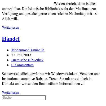
Wissen vertieft, dann ist dies
unbezahlbar. Die Islamische Bibliothek steht den Muslimen zur
Verfügung und gestaltet gerne einen solchen Nachmittag mit - so
Allah will.
IB
Weiterlesen
vor
Handel
Ort!
Beitrags-
Mohammed Amine R.
Autor:
Beitrag
31. Juli 2009
veröffentlicht:
Beitrags-
Islamische Bibliothek
Kategorie:
Beitrags-
0 Kommentare
Kommentare:
Selbstverständlich gewähren wir Wiederverkäufern, Vereinen und
Institutionen attraktive Rabatte. Treten Sie mit uns einfach in
Kontakt und wir senden Ihnen nähere Informationen zu.
Handel
Weiterlesen