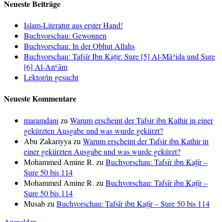
Neueste Beiträge
Islam-Literatur aus erster Hand!
Buchvorschau: Gewonnen
Buchvorschau: In der Obhut Allahs
Buchvorschau: Tafsīr Ibn Kaṯir: Sure [5] Al-Māʾida und Sure
[6] Al-Anʿām
Lektor/in gesucht
Neueste Kommentare
maramdani
zu
Warum erscheint der Tafsir ibn Kathir in einer
gekürzten Ausgabe und was wurde gekürzt?
Abu Zakariyya
zu
Warum erscheint der Tafsir ibn Kathir in
einer gekürzten Ausgabe und was wurde gekürzt?
Mohammed Amine R.
zu
Buchvorschau: Tafsīr ibn Kaṯīr –
Sure 50 bis 114
Mohammed Amine R.
zu
Buchvorschau: Tafsīr ibn Kaṯīr –
Sure 50 bis 114
Musab
zu
Buchvorschau: Tafsīr ibn Kaṯīr – Sure 50 bis 114
Anmelden