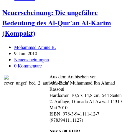
Neuerscheinung: Die ungefähre
Bedeutung des Al-Qur'an Al-Karim
(Kompakt)
Beitrags-
Mohammed Amine R.
Autor:
Beitrag
9. Juni 2010
veröffentlicht:
Beitrags-
Neuerscheinungen
Kategorie:
Beitrags-
0 Kommentare
Kommentare:
Aus dem Arabischen von
Abu-Rida' Muhammad Ibn Ahmad
Rassoul
Hardcover, 10,5 x 14,8 cm, 544 Seiten
2. Auflage, Gumada Al-Awwal 1431 /
Mai 2010
ISBN: 978-3-941111-12-7
(9783941111127)
Nur 5,00 EUR!