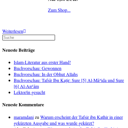
Zum Shop...
Neuerscheinung:
Weiterlesen
Die
ungefähre
Bedeutung
Neueste Beiträge
des
Al-
Islam-Literatur aus erster Hand!
Qur'an
Buchvorschau: Gewonnen
Al-
Buchvorschau: In der Obhut Allahs
Karim
Buchvorschau: Tafsīr Ibn Kaṯir: Sure [5] Al-Māʾida und Sure
(Kompakt)
[6] Al-Anʿām
Lektor/in gesucht
Neueste Kommentare
maramdani
zu
Warum erscheint der Tafsir ibn Kathir in einer
gekürzten Ausgabe und was wurde gekürzt?