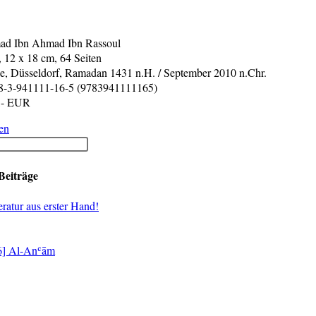
d Ibn Ahmad Ibn Rassoul
, 12 x 18 cm, 64 Seiten
ge, Düsseldorf, Ramadan 1431 n.H. / September 2010 n.Chr.
-3-941111-16-5 (9783941111165)
,- EUR
Neuerscheinung:
en
Was
ist
Islam?
Beiträge
eratur aus erster Hand!
[6] Al-Anʿām