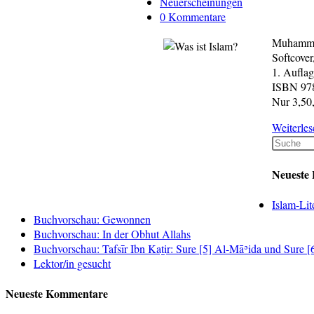
veröffentlicht:
Beitrags-
Neuerscheinungen
verbesserte
Kategorie:
Beitrags-
0 Kommentare
Auflage)
Kommentare:
Muhamma
Softcover
1. Aufla
ISBN 978
Nur 3,50
Weiterles
Neueste 
Islam-Lit
Buchvorschau: Gewonnen
Buchvorschau: In der Obhut Allahs
Buchvorschau: Tafsīr Ibn Kaṯir: Sure [5] Al-Māʾida und Sure 
Lektor/in gesucht
Neueste Kommentare