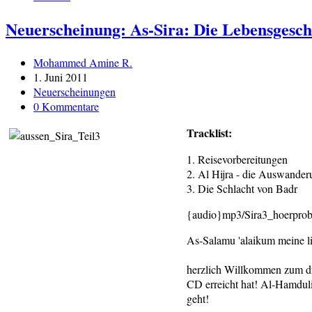
Neuerscheinung: As-Sira: Die Lebensgeschi
Beitrags-
Mohammed Amine R.
Autor:
Beitrag
1. Juni 2011
veröffentlicht:
Beitrags-
Neuerscheinungen
Kategorie:
Beitrags-
0 Kommentare
Kommentare:
Tracklist:
1. Reisevorbereitungen
2. Al Hijra - die Auswander
3. Die Schlacht von Badr
{audio}mp3/Sira3_hoerpro
As-Salamu 'alaikum meine li
herzlich Willkommen zum dri
CD erreicht hat! Al-Hamduli
geht!