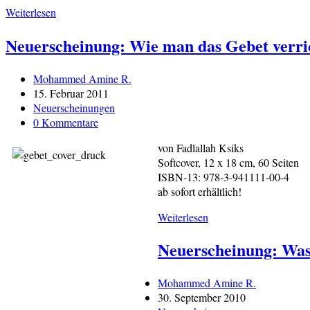
Neuerscheinung:
Weiterlesen
As-
Neuerscheinung: Wie man das Gebet verrich
Sira:
Die
Lebensgeschichte
Beitrags-
Mohammed Amine R.
des
Autor:
Beitrag
15. Februar 2011
letzten
veröffentlicht:
Beitrags-
Neuerscheinungen
Propheten
Kategorie:
Beitrags-
0 Kommentare
–
Kommentare:
Teil
von Fadlallah Ksiks
3
Softcover, 12 x 18 cm, 60 Seiten
ISBN-13: 978-3-941111-00-4
ab sofort erhältlich!
Neuerscheinung:
Weiterlesen
Wie
Neuerscheinung: Was 
man
das
Gebet
Beitrags-
Mohammed Amine R.
verrichtet
Autor:
Beitrag
30. September 2010
(2.