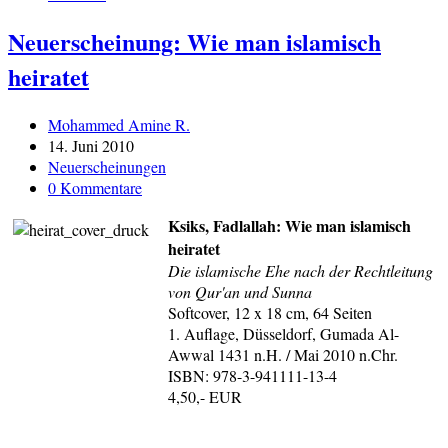
Neuerscheinung: Wie man islamisch
heiratet
Beitrags-
Mohammed Amine R.
Autor:
Beitrag
14. Juni 2010
veröffentlicht:
Beitrags-
Neuerscheinungen
Kategorie:
Beitrags-
0 Kommentare
Kommentare:
Ksiks, Fadlallah: Wie man islamisch
heiratet
Die islamische Ehe nach der Rechtleitung
von Qur'an und Sunna
Softcover, 12 x 18 cm, 64 Seiten
1. Auflage, Düsseldorf, Gumada Al-
Awwal 1431 n.H. / Mai 2010 n.Chr.
ISBN: 978-3-941111-13-4
4,50,- EUR