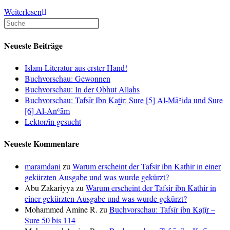
Neuerscheinung:
Weiterlesen
Wie
man
islamisch
Neueste Beiträge
heiratet
Islam-Literatur aus erster Hand!
Buchvorschau: Gewonnen
Buchvorschau: In der Obhut Allahs
Buchvorschau: Tafsīr Ibn Kaṯir: Sure [5] Al-Māʾida und Sure
[6] Al-Anʿām
Lektor/in gesucht
Neueste Kommentare
maramdani
zu
Warum erscheint der Tafsir ibn Kathir in einer
gekürzten Ausgabe und was wurde gekürzt?
Abu Zakariyya
zu
Warum erscheint der Tafsir ibn Kathir in
einer gekürzten Ausgabe und was wurde gekürzt?
Mohammed Amine R.
zu
Buchvorschau: Tafsīr ibn Kaṯīr –
Sure 50 bis 114