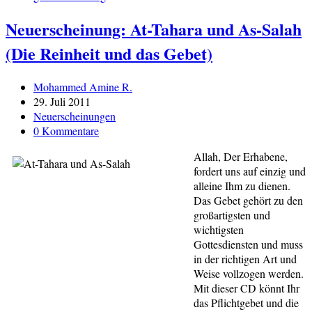
Neuerscheinung: At-Tahara und As-Salah
(Die Reinheit und das Gebet)
Beitrags-
Mohammed Amine R.
Autor:
Beitrag
29. Juli 2011
veröffentlicht:
Beitrags-
Neuerscheinungen
Kategorie:
Beitrags-
0 Kommentare
Kommentare:
Allah, Der Erhabene,
fordert uns auf einzig und
alleine Ihm zu dienen.
Das Gebet gehört zu den
großartigsten und
wichtigsten
Gottesdiensten und muss
in der richtigen Art und
Weise vollzogen werden.
Mit dieser CD könnt Ihr
das Pflichtgebet und die