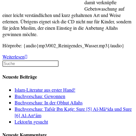
damit verknüpfte
Gebetswaschung auf
einer leicht verständlichen und kurz gehaltenen Art und Weise
erlernen. Übrigens eignet sich die CD nicht nur für Kinder, sondern
für jeden Muslim, der einen Einstieg in die Anbetung Allahs
gewinnen möchte.
Hörprobe:
{audio}mp3/002_Reinigendes_Wasser.mp3{/audio}
Neuerscheinung:
Weiterlesen
At-
Tahara
und
Neueste Beiträge
As-
Salah
Islam-Literatur aus erster Hand!
(Die
Buchvorschau: Gewonnen
Reinheit
Buchvorschau: In der Obhut Allahs
und
Buchvorschau: Tafsīr Ibn Kaṯir: Sure [5] Al-Māʾida und Sure
das
[6] Al-Anʿām
Gebet)
Lektor/in gesucht
Neueste Kommentare