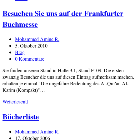
Besuchen Sie uns auf der Frankfurter
Buchmesse
Beitrags-
Mohammed Amine R.
Autor:
Beitrag
5. Oktober 2010
veröffentlicht:
Beitrags-
Blog
Kategorie:
Beitrags-
0 Kommentare
Kommentare:
Sie finden unseren Stand in Halle 3.1, Stand F109. Die ersten
zwanzig Besucher die uns auf diesen Eintrag aufmerksam machen,
erhalten je einmal "Die ungefähre Bedeutung des Al-Qur'an Al-
Karim (Kompakt)"…
Besuchen
Weiterlesen
Sie
Bücherliste
uns
auf
der
Beitrags-
Mohammed Amine R.
Frankfurter
Autor:
Beitrag
17. Oktober 2006