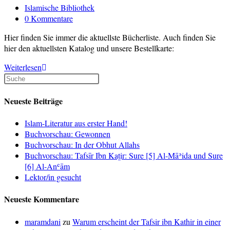
Buchmesse
veröffentlicht:
Beitrags-
Islamische Bibliothek
Kategorie:
Beitrags-
0 Kommentare
Kommentare:
Hier finden Sie immer die aktuellste Bücherliste. Auch finden Sie
hier den aktuellsten Katalog und unsere Bestellkarte:
Bücherliste
Weiterlesen
Neueste Beiträge
Islam-Literatur aus erster Hand!
Buchvorschau: Gewonnen
Buchvorschau: In der Obhut Allahs
Buchvorschau: Tafsīr Ibn Kaṯir: Sure [5] Al-Māʾida und Sure
[6] Al-Anʿām
Lektor/in gesucht
Neueste Kommentare
maramdani
zu
Warum erscheint der Tafsir ibn Kathir in einer