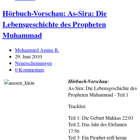
Hörbuch-Vorschau: As-Sira: Die
Lebensgeschichte des Propheten
Muhammad
Beitrags-
Mohammed Amine R.
Autor:
Beitrag
29. Juni 2010
veröffentlicht:
Beitrags-
Neuerscheinungen
Kategorie:
Beitrags-
0 Kommentare
Kommentare:
Hörbuch-Vorschau:
As-Sira: Die Lebensgeschichte des
Propheten Muhammad - Teil 1
Tracklist:
Teil 1: Die Geburt Makkas 22:03
Teil 2: Das Jahr des Elefanten
17:56
Teil 3: Ein Prophet reift heran