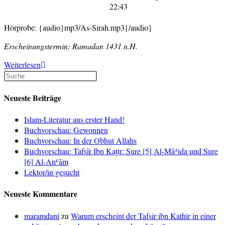
22:43
Hörprobe: {audio}mp3/As-Sirah.mp3{/audio}
Erscheinungstermin: Ramadan 1431 n.H.
Hörbuch-
Weiterlesen
Vorschau:
As-
Sira:
Neueste Beiträge
Die
Lebensgeschichte
Islam-Literatur aus erster Hand!
des
Buchvorschau: Gewonnen
Propheten
Buchvorschau: In der Obhut Allahs
Muhammad
Buchvorschau: Tafsīr Ibn Kaṯir: Sure [5] Al-Māʾida und Sure
[6] Al-Anʿām
Lektor/in gesucht
Neueste Kommentare
maramdani
zu
Warum erscheint der Tafsir ibn Kathir in einer