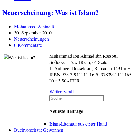
Neuerscheinung: Was ist Islam?
Beitrags-
Mohammed Amine R.
Autor:
Beitrag
30. September 2010
veröffentlicht:
Beitrags-
Neuerscheinungen
Kategorie:
Beitrags-
0 Kommentare
Kommentare:
Muhammad Ibn Ahmad Ibn Rassoul
Softcover, 12 x 18 cm, 64 Seiten
1. Auflage, Düsseldorf, Ramadan 1431 n.H.
ISBN 978-3-941111-16-5 (9783941111165
Nur 3,50,- EUR
Neuerscheinung:
Weiterlesen
Was
ist
Islam?
Neueste Beiträge
Islam-Literatur aus erster Hand!
Buchvorschau: Gewonnen