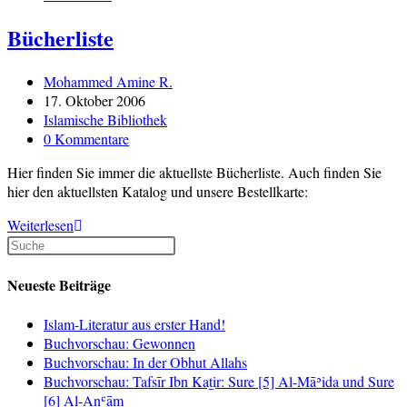
Bücherliste
Beitrags-
Mohammed Amine R.
Autor:
Beitrag
17. Oktober 2006
veröffentlicht:
Beitrags-
Islamische Bibliothek
Kategorie:
Beitrags-
0 Kommentare
Kommentare:
Hier finden Sie immer die aktuellste Bücherliste. Auch finden Sie
hier den aktuellsten Katalog und unsere Bestellkarte:
Bücherliste
Weiterlesen
Neueste Beiträge
Islam-Literatur aus erster Hand!
Buchvorschau: Gewonnen
Buchvorschau: In der Obhut Allahs
Buchvorschau: Tafsīr Ibn Kaṯir: Sure [5] Al-Māʾida und Sure
[6] Al-Anʿām