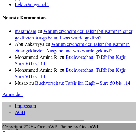
Lektor/in gesucht
Neueste Kommentare
maramdani
zu
Warum erscheint der Tafsir ibn Kathir in einer
gekürzten Ausgabe und was wurde gekürzt?
Abu Zakariyya
zu
Warum erscheint der Tafsir ibn Kathir in
einer gekürzten Ausgabe und was wurde gekürzt?
Mohammed Amine R.
zu
Buchvorschau: Tafsīr ibn Kaṯīr –
Sure 50 bis 114
Mohammed Amine R.
zu
Buchvorschau: Tafsīr ibn Kaṯīr –
Sure 50 bis 114
Musab
zu
Buchvorschau: Tafsīr ibn Kaṯīr – Sure 50 bis 114
Anmelden
Impressum
AGB
Copyright 2026 - OceanWP Theme by OceanWP