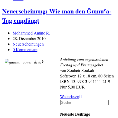
Neuerscheinung: Wie man den Ǧumuʿa-
Tag empfängt
Beitrags-
Mohammed Amine R.
Autor:
Beitrag
28. Dezember 2010
veröffentlicht:
Beitrags-
Neuerscheinungen
Kategorie:
Beitrags-
0 Kommentare
Kommentare:
Anleitung zum segensreichen
Freitag und Freitagsgebet
von Zouheir Soukah
Softcover, 12 x 18 cm, 80 Seiten
ISBN-13: 978-3-941111-21-9
Nur 5,00 EUR
Neuerscheinung:
Weiterlesen
Wie
man
den
Neueste Beiträge