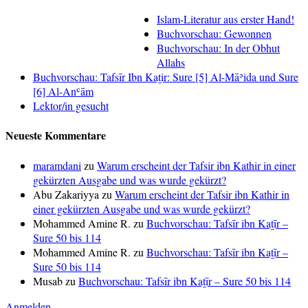
Ǧumuʿa-
Tag
Islam-Literatur aus erster Hand!
empfängt
Buchvorschau: Gewonnen
Buchvorschau: In der Obhut
Allahs
Buchvorschau: Tafsīr Ibn Kaṯir: Sure [5] Al-Māʾida und Sure
[6] Al-Anʿām
Lektor/in gesucht
Neueste Kommentare
maramdani
zu
Warum erscheint der Tafsir ibn Kathir in einer
gekürzten Ausgabe und was wurde gekürzt?
Abu Zakariyya
zu
Warum erscheint der Tafsir ibn Kathir in
einer gekürzten Ausgabe und was wurde gekürzt?
Mohammed Amine R.
zu
Buchvorschau: Tafsīr ibn Kaṯīr –
Sure 50 bis 114
Mohammed Amine R.
zu
Buchvorschau: Tafsīr ibn Kaṯīr –
Sure 50 bis 114
Musab
zu
Buchvorschau: Tafsīr ibn Kaṯīr – Sure 50 bis 114
Anmelden