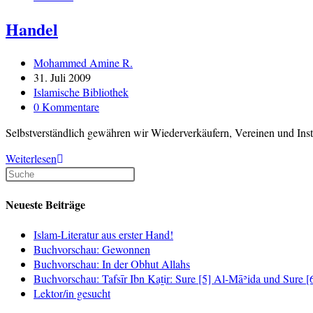
Handel
Beitrags-
Mohammed Amine R.
Autor:
Beitrag
31. Juli 2009
veröffentlicht:
Beitrags-
Islamische Bibliothek
Kategorie:
Beitrags-
0 Kommentare
Kommentare:
Selbstverständlich gewähren wir Wiederverkäufern, Vereinen und Insti
Handel
Weiterlesen
Neueste Beiträge
Islam-Literatur aus erster Hand!
Buchvorschau: Gewonnen
Buchvorschau: In der Obhut Allahs
Buchvorschau: Tafsīr Ibn Kaṯir: Sure [5] Al-Māʾida und Sure 
Lektor/in gesucht