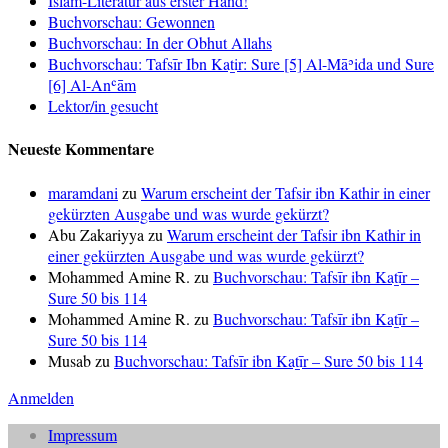
Islam-Literatur aus erster Hand!
Buchvorschau: Gewonnen
Buchvorschau: In der Obhut Allahs
Buchvorschau: Tafsīr Ibn Kaṯir: Sure [5] Al-Māʾida und Sure
[6] Al-Anʿām
Lektor/in gesucht
Neueste Kommentare
maramdani
zu
Warum erscheint der Tafsir ibn Kathir in einer
gekürzten Ausgabe und was wurde gekürzt?
Abu Zakariyya
zu
Warum erscheint der Tafsir ibn Kathir in
einer gekürzten Ausgabe und was wurde gekürzt?
Mohammed Amine R.
zu
Buchvorschau: Tafsīr ibn Kaṯīr –
Sure 50 bis 114
Mohammed Amine R.
zu
Buchvorschau: Tafsīr ibn Kaṯīr –
Sure 50 bis 114
Musab
zu
Buchvorschau: Tafsīr ibn Kaṯīr – Sure 50 bis 114
Anmelden
Impressum