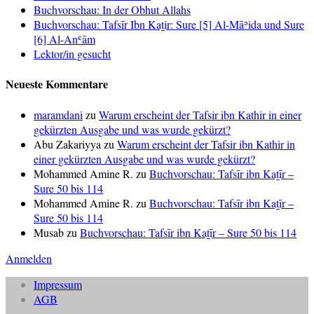
Buchvorschau: In der Obhut Allahs
Buchvorschau: Tafsīr Ibn Kaṯir: Sure [5] Al-Māʾida und Sure
[6] Al-Anʿām
Lektor/in gesucht
Neueste Kommentare
maramdani
zu
Warum erscheint der Tafsir ibn Kathir in einer
gekürzten Ausgabe und was wurde gekürzt?
Abu Zakariyya
zu
Warum erscheint der Tafsir ibn Kathir in
einer gekürzten Ausgabe und was wurde gekürzt?
Mohammed Amine R.
zu
Buchvorschau: Tafsīr ibn Kaṯīr –
Sure 50 bis 114
Mohammed Amine R.
zu
Buchvorschau: Tafsīr ibn Kaṯīr –
Sure 50 bis 114
Musab
zu
Buchvorschau: Tafsīr ibn Kaṯīr – Sure 50 bis 114
Anmelden
Impressum
AGB