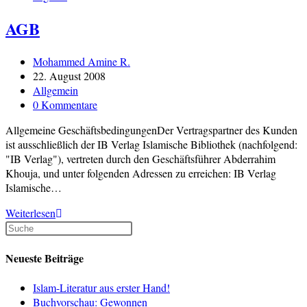
AGB
Beitrags-
Mohammed Amine R.
Autor:
Beitrag
22. August 2008
veröffentlicht:
Beitrags-
Allgemein
Kategorie:
Beitrags-
0 Kommentare
Kommentare:
Allgemeine GeschäftsbedingungenDer Vertragspartner des Kunden
ist ausschließlich der IB Verlag Islamische Bibliothek (nachfolgend:
"IB Verlag"), vertreten durch den Geschäftsführer Abderrahim
Khouja, und unter folgenden Adressen zu erreichen: IB Verlag
Islamische…
AGB
Weiterlesen
Neueste Beiträge
Islam-Literatur aus erster Hand!
Buchvorschau: Gewonnen