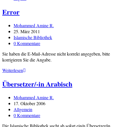
Error
Beitrags-
Mohammed Amine R.
Autor:
Beitrag
25. März 2011
veröffentlicht:
Beitrags-
Islamische Bibliothek
Kategorie:
Beitrags-
0 Kommentare
Kommentare:
Sie haben die E-Mail-Adresse nicht korrekt angegeben, bitte
korrigieren Sie die Angabe.
Error
Weiterlesen
Übersetzer/-in Arabisch
Beitrags-
Mohammed Amine R.
Autor:
Beitrag
17. Oktober 2006
veröffentlicht:
Beitrags-
Allgemein
Kategorie:
Beitrags-
0 Kommentare
Kommentare:
Die Islamische Bibliothek sucht ab sofort ein/n Übersetzer/in