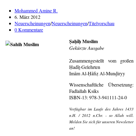
Gebet
im
Beitrags-
Mohammed Amine R.
Islam
Autor:
Beitrag
6. März 2012
(Vollständig
veröffentlicht:
Beitrags-
Neuerscheinungen
/
Neuerscheinungen
/
Titelvorschau
revidierte
Kategorie:
Beitrags-
0 Kommentare
Ausgabe)
Kommentare:
Ṣaḥīḥ Muslim
Gekürzte Ausgabe
Zusammengestellt vom großen
Ḥadīṯ-Gelehrten
Imām Al-Ḥāfiẓ Al-Munḏiryy
Wissenschaftliche Übersetzung:
Fadlallah Ksiks
ISBN-13: 978-3-941111-24-0
Verfügbar im Laufe des Jahres 1433
n.H. / 2012 n.Chr. - so Allah will.
Melden Sie sich für unseren Newsletter
an!