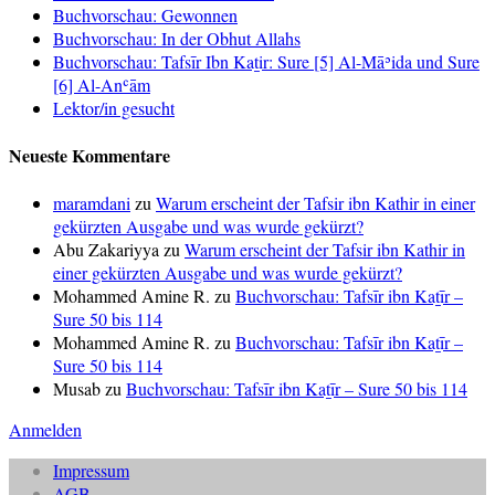
Buchvorschau: Gewonnen
Buchvorschau: In der Obhut Allahs
Buchvorschau: Tafsīr Ibn Kaṯir: Sure [5] Al-Māʾida und Sure
[6] Al-Anʿām
Lektor/in gesucht
Neueste Kommentare
maramdani
zu
Warum erscheint der Tafsir ibn Kathir in einer
gekürzten Ausgabe und was wurde gekürzt?
Abu Zakariyya
zu
Warum erscheint der Tafsir ibn Kathir in
einer gekürzten Ausgabe und was wurde gekürzt?
Mohammed Amine R.
zu
Buchvorschau: Tafsīr ibn Kaṯīr –
Sure 50 bis 114
Mohammed Amine R.
zu
Buchvorschau: Tafsīr ibn Kaṯīr –
Sure 50 bis 114
Musab
zu
Buchvorschau: Tafsīr ibn Kaṯīr – Sure 50 bis 114
Anmelden
Impressum
AGB