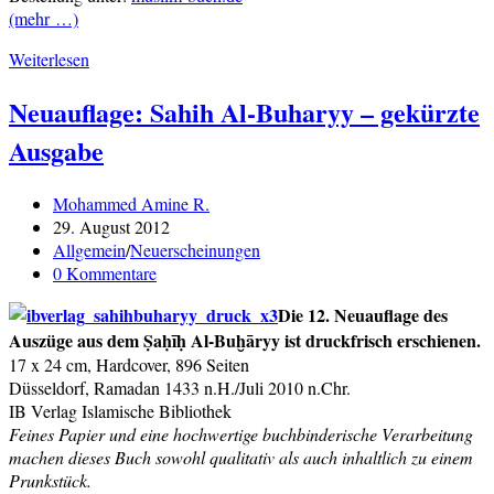
(mehr …)
Neuerscheinung:
Weiterlesen
Was
Neuauflage: Sahih Al-Buharyy – gekürzte
man
über
Ausgabe
Sadaqa
wissen
muss
Beitrags-
Mohammed Amine R.
Autor:
Beitrag
29. August 2012
veröffentlicht:
Beitrags-
Allgemein
/
Neuerscheinungen
Kategorie:
Beitrags-
0 Kommentare
Kommentare:
Die 12. Neuauflage des
Auszüge aus dem Ṣaḥīḥ Al-Buḫāryy ist druckfrisch erschienen.
17 x 24 cm, Hardcover, 896 Seiten
Düsseldorf, Ramadan 1433 n.H./Juli 2010 n.Chr.
IB Verlag Islamische Bibliothek
Feines Papier und eine hochwertige buchbinderische Verarbeitung
machen dieses Buch sowohl qualitativ als auch inhaltlich zu einem
Prunkstück.