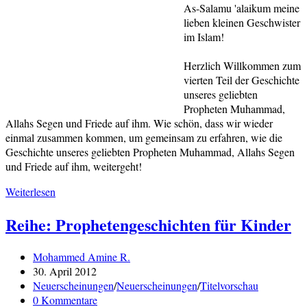
As-Salamu 'alaikum meine
lieben kleinen Geschwister
im Islam!
Herzlich Willkommen zum
vierten Teil der Geschichte
unseres geliebten
Propheten Muhammad,
Allahs Segen und Friede auf ihm. Wie schön, dass wir wieder
einmal zusammen kommen, um gemeinsam zu erfahren, wie die
Geschichte unseres geliebten Propheten Muhammad, Allahs Segen
und Friede auf ihm, weitergeht!
Neuerscheinung:
Weiterlesen
As-
Reihe: Prophetengeschichten für Kinder
Sira:
Die
Lebensgeschichte
Beitrags-
Mohammed Amine R.
des
Autor:
Beitrag
30. April 2012
letzten
veröffentlicht:
Beitrags-
Neuerscheinungen
/
Neuerscheinungen
/
Titelvorschau
Propheten
Kategorie:
Beitrags-
0 Kommentare
–