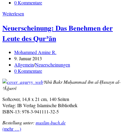
Kategorie:
Beitrags-
0 Kommentare
Kommentare:
Vorschau:
Weiterlesen
Prophetengeschichten
Neuerscheinung: Das Benehmen der
für
Kinder
Leute des Qurʾān
Beitrags-
Mohammed Amine R.
Autor:
Beitrag
9. Januar 2013
veröffentlicht:
Beitrags-
Allgemein
/
Neuerscheinungen
Kategorie:
Beitrags-
0 Kommentare
Kommentare:
ʾAbū Bakr Muḥammad ibn al-Ḥusayn al-
ʾĀǧurrī
Softcover, 14,8 x 21 cm, 140 Seiten
Verlag: IB Verlag Islamische Bibliothek
ISBN-13: 978-3-941111-32-5
Bestellung unter:
muslim-buch.de
(mehr …)