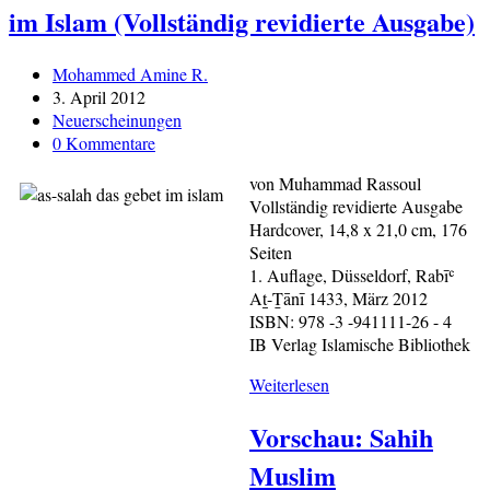
im Islam (Vollständig revidierte Ausgabe)
Beitrags-
Mohammed Amine R.
Autor:
Beitrag
3. April 2012
veröffentlicht:
Beitrags-
Neuerscheinungen
Kategorie:
Beitrags-
0 Kommentare
Kommentare:
von Muhammad Rassoul
Vollständig revidierte Ausgabe
Hardcover, 14,8 x 21,0 cm, 176
Seiten
1. Auflage, Düsseldorf, Rabīʿ
Aṯ-Ṯānī 1433, März 2012
ISBN: 978 -3 -941111-26 - 4
IB Verlag Islamische Bibliothek
Neuerscheinung:
Weiterlesen
As-
Vorschau: Sahih
Salah
–
Muslim
Das