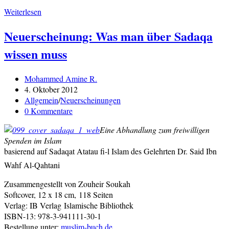
Neuerscheinung:
Weiterlesen
Das
Neuerscheinung: Was man über Sadaqa
Benehmen
der
wissen muss
Leute
des
Qurʾān
Beitrags-
Mohammed Amine R.
Autor:
Beitrag
4. Oktober 2012
veröffentlicht:
Beitrags-
Allgemein
/
Neuerscheinungen
Kategorie:
Beitrags-
0 Kommentare
Kommentare:
Eine Abhandlung zum freiwilligen
Spenden im Islam
basierend auf Sadaqat Atatau fi-l Islam des Gelehrten Dr. Said Ibn
Wahf Al-Qahtani
Zusammengestellt von Zouheir Soukah
Softcover, 12 x 18 cm, 118 Seiten
Verlag: IB Verlag Islamische Bibliothek
ISBN-13: 978-3-941111-30-1
Bestellung unter:
muslim-buch.de