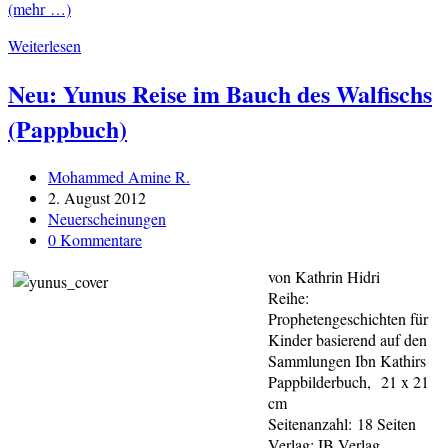
(mehr …)
Neuauflage:
Weiterlesen
Sahih
Neu: Yunus Reise im Bauch des Walfischs
Al-
Buharyy
(Pappbuch)
–
gekürzte
Ausgabe
Beitrags-
Mohammed Amine R.
Autor:
Beitrag
2. August 2012
veröffentlicht:
Beitrags-
Neuerscheinungen
Kategorie:
Beitrags-
0 Kommentare
Kommentare:
von Kathrin Hidri
Reihe:
Prophetengeschichten für
Kinder basierend auf den
Sammlungen Ibn Kathirs
Pappbilderbuch, 21 x 21
cm
Seitenanzahl: 18 Seiten
Verlag: IB Verlag