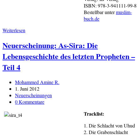
ISBN: 978-3-941111-99-8
Bestellbar unter
muslim-
buch.de
Neu:
Weiterlesen
Yunus
Neuerscheinung: As-Sira: Die
Reise
im
Lebensgeschichte des letzten Propheten –
Bauch
des
Teil 4
Walfischs
(Pappbuch)
Beitrags-
Mohammed Amine R.
Autor:
Beitrag
1. Juni 2012
veröffentlicht:
Beitrags-
Neuerscheinungen
Kategorie:
Beitrags-
0 Kommentare
Kommentare:
Tracklist:
1. Die Schlacht von Uhud
2. Die Grabenschlacht