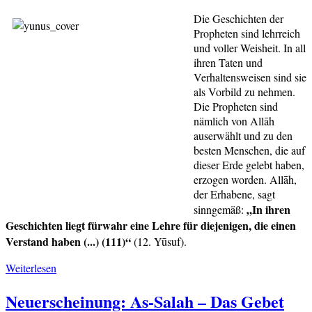
Kommentare:
Teil
Die Geschichten der
4
Propheten sind lehrreich
und voller Weisheit. In all
ihren Taten und
Verhaltensweisen sind sie
als Vorbild zu nehmen.
Die Propheten sind
nämlich von Allāh
auserwählt und zu den
besten Menschen, die auf
dieser Erde gelebt haben,
erzogen worden. Allāh,
der Erhabene, sagt
„In ihren
sinngemäß:
Geschichten liegt fürwahr eine Lehre für diejenigen, die einen
Verstand haben (...) (111)“
(12. Yūsuf).
Reihe:
Weiterlesen
Prophetengeschichten
Neuerscheinung: As-Salah – Das Gebet
für
Kinder