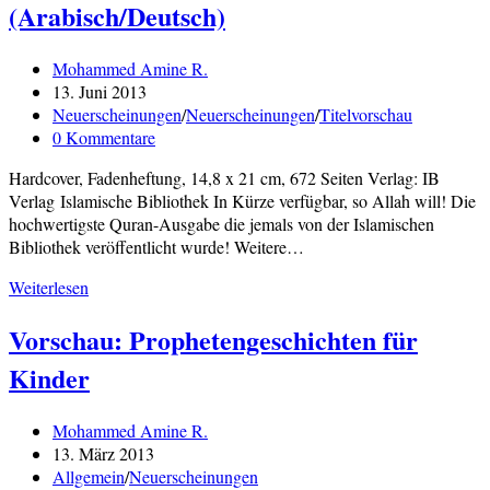
(Arabisch/Deutsch)
Beitrags-
Mohammed Amine R.
Autor:
Beitrag
13. Juni 2013
veröffentlicht:
Beitrags-
Neuerscheinungen
/
Neuerscheinungen
/
Titelvorschau
Kategorie:
Beitrags-
0 Kommentare
Kommentare:
Hardcover, Fadenheftung, 14,8 x 21 cm, 672 Seiten Verlag: IB
Verlag Islamische Bibliothek In Kürze verfügbar, so Allah will! Die
hochwertigste Quran-Ausgabe die jemals von der Islamischen
Bibliothek veröffentlicht wurde! Weitere…
Vorschau:
Weiterlesen
Al-
Vorschau: Prophetengeschichten für
Qur'an
Al-
Kinder
Karim
(Arabisch/Deutsch)
Beitrags-
Mohammed Amine R.
Autor:
Beitrag
13. März 2013
veröffentlicht:
Beitrags-
Allgemein
/
Neuerscheinungen