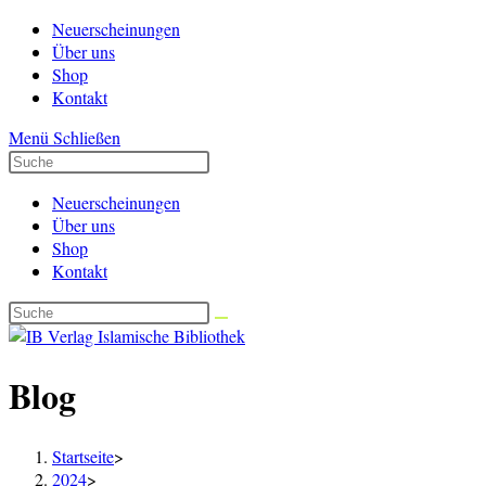
Zum
Neuerscheinungen
Inhalt
Über uns
springen
Shop
Kontakt
Menü
Schließen
Neuerscheinungen
Über uns
Shop
Kontakt
Blog
Startseite
>
2024
>