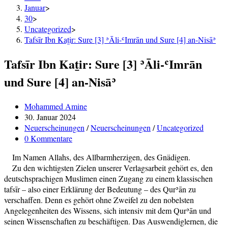
Januar
>
30
>
Uncategorized
>
Tafsīr Ibn Kaṯir: Sure [3] ʾĀli-ʿImrān und Sure [4] an-Nisāʾ
Tafsīr Ibn Kaṯir: Sure [3] ʾĀli-ʿImrān
und Sure [4] an-Nisāʾ
Beitrags-
Mohammed Amine
Autor:
Beitrag
30. Januar 2024
veröffentlicht:
Beitrags-
Neuerscheinungen
/
Neuerscheinungen
/
Uncategorized
Kategorie:
Beitrags-
0 Kommentare
Kommentare:
Im Namen Allahs, des Allbarmherzigen, des Gnädigen.
Zu den wichtigsten Zielen unserer Verlagsarbeit gehört es, den
deutschsprachigen Muslimen einen Zugang zu einem klassischen
tafsīr – also einer Erklärung der Bedeutung – des Qurʾān zu
verschaffen. Denn es gehört ohne Zweifel zu den nobelsten
Angelegenheiten des Wissens, sich intensiv mit dem Qurʾān und
seinen Wissenschaften zu beschäftigen. Das Auswendiglernen, die