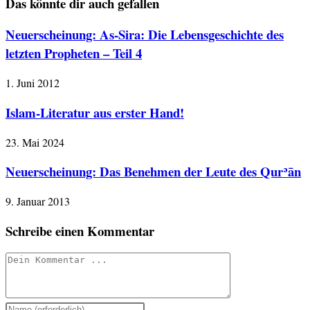
Das könnte dir auch gefallen
Neuerscheinung: As-Sira: Die Lebensgeschichte des
letzten Propheten – Teil 4
1. Juni 2012
Islam-Literatur aus erster Hand!
23. Mai 2024
Neuerscheinung: Das Benehmen der Leute des Qurʾān
9. Januar 2013
Schreibe einen Kommentar
Kommentieren
Gib