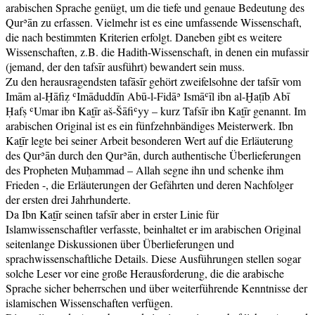
arabischen Sprache genügt, um die tiefe und genaue Bedeutung des
Qurʾān zu erfassen. Vielmehr ist es eine umfassende Wissenschaft,
die nach bestimmten Kriterien erfolgt. Daneben gibt es weitere
Wissenschaften, z.B. die Hadith-Wissenschaft, in denen ein mufassir
(jemand, der den tafsīr ausführt) bewandert sein muss.
Zu den herausragendsten tafāsīr gehört zweifelsohne der tafsīr vom
Imām al-Ḥāfiẓ ʿImāduddīn Abū-l-Fidāʾ Ismāʿīl ibn al-Ḫaṭīb Abī
Ḥafṣ ʿUmar ibn Kaṯīr aš-Šāfiʿyy – kurz Tafsīr ibn Kaṯīr genannt. Im
arabischen Original ist es ein fünfzehnbändiges Meisterwerk. Ibn
Kaṯīr legte bei seiner Arbeit besonderen Wert auf die Erläuterung
des Qurʾān durch den Qurʾān, durch authentische Überlieferungen
des Propheten Muḥammad – Allah segne ihn und schenke ihm
Frieden -, die Erläuterungen der Gefährten und deren Nachfolger
der ersten drei Jahrhunderte.
Da Ibn Kaṯīr seinen tafsīr aber in erster Linie für
Islamwissenschaftler verfasste, beinhaltet er im arabischen Original
seitenlange Diskussionen über Überlieferungen und
sprachwissenschaftliche Details. Diese Ausführungen stellen sogar
solche Leser vor eine große Herausforderung, die die arabische
Sprache sicher beherrschen und über weiterführende Kenntnisse der
islamischen Wissenschaften verfügen.