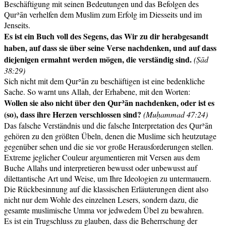
Beschäftigung mit seinen Bedeutungen und das Befolgen des
Qurʾān verhelfen dem Muslim zum Erfolg im Diesseits und im
Jenseits.
Es ist ein Buch voll des Segens, das Wir zu dir herabgesandt
haben, auf dass sie über seine Verse nachdenken, und auf dass
diejenigen ermahnt werden mögen, die verständig sind.
(Ṣād
38:29)
Sich nicht mit dem Qurʾān zu beschäftigen ist eine bedenkliche
Sache. So warnt uns Allah, der Erhabene, mit den Worten:
Wollen sie also nicht über den Qurʾān nachdenken, oder ist es
(so), dass ihre Herzen verschlossen sind?
(Muḥammad 47:24)
Das falsche Verständnis und die falsche Interpretation des Qurʾān
gehören zu den größten Übeln, denen die Muslime sich heutzutage
gegenüber sehen und die sie vor große Herausforderungen stellen.
Extreme jeglicher Couleur argumentieren mit Versen aus dem
Buche Allahs und interpretieren bewusst oder unbewusst auf
dilettantische Art und Weise, um Ihre Ideologien zu untermauern.
Die Rückbesinnung auf die klassischen Erläuterungen dient also
nicht nur dem Wohle des einzelnen Lesers, sondern dazu, die
gesamte muslimische Umma vor jedwedem Übel zu bewahren.
Es ist ein Trugschluss zu glauben, dass die Beherrschung der