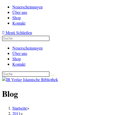
Zum
Neuerscheinungen
Inhalt
Über uns
springen
Shop
Kontakt
Menü
Schließen
Neuerscheinungen
Über uns
Shop
Kontakt
Blog
Startseite
>
2011
>