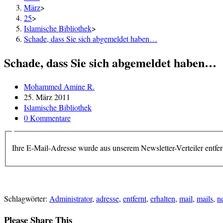
März
>
25
>
Islamische Bibliothek
>
Schade, dass Sie sich abgemeldet haben…
Schade, dass Sie sich abgemeldet haben…
Beitrags-
Mohammed Amine R.
Autor:
Beitrag
25. März 2011
veröffentlicht:
Beitrags-
Islamische Bibliothek
Kategorie:
Beitrags-
0 Kommentare
Kommentare:
Ihre E-Mail-Adresse wurde aus unserem Newsletter-Verteiler entfer
Schlagwörter
:
Administrator
,
adresse
,
entfernt
,
erhalten
,
mail
,
mails
,
n
Diesen
Please Share This