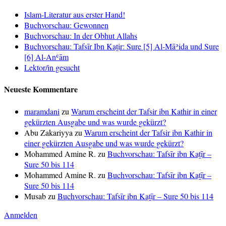
Islam-Literatur aus erster Hand!
Buchvorschau: Gewonnen
Buchvorschau: In der Obhut Allahs
Buchvorschau: Tafsīr Ibn Kaṯir: Sure [5] Al-Māʾida und Sure
[6] Al-Anʿām
Lektor/in gesucht
Neueste Kommentare
maramdani
zu
Warum erscheint der Tafsir ibn Kathir in einer
gekürzten Ausgabe und was wurde gekürzt?
Abu Zakariyya
zu
Warum erscheint der Tafsir ibn Kathir in
einer gekürzten Ausgabe und was wurde gekürzt?
Mohammed Amine R.
zu
Buchvorschau: Tafsīr ibn Kaṯīr –
Sure 50 bis 114
Mohammed Amine R.
zu
Buchvorschau: Tafsīr ibn Kaṯīr –
Sure 50 bis 114
Musab
zu
Buchvorschau: Tafsīr ibn Kaṯīr – Sure 50 bis 114
Anmelden